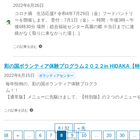
2022年6月26日
コロナ禍 生活応援‼ 令和4年7月29日（金）フードパントリ
ーを開催します。 受付：7月1日（金）～ 時間：午後3時～午
後6時30分 場所：総合福祉センター高麗の郷 ※当日までに連
絡がなく取りに来なかった場 […]
この記事を読む
彩の国ボランティア体験プログラム２０２２in HIDAKA
2022年6月15日
ボランティアセンター
毎年恒例の、彩の国ボランティア体験プログラ
ム
【通常版】メニューに先駆けまして、【特別版】の２つのメニューをご
この記事を読む
8 / 32
« 先
頭
«
...
6
7
8
9
10
...
20
30
...