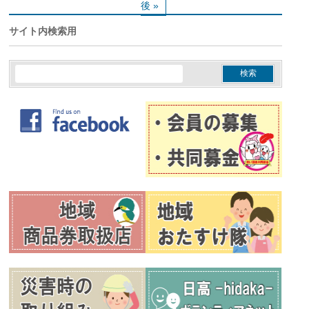
後 »
サイト内検索用
検
索: