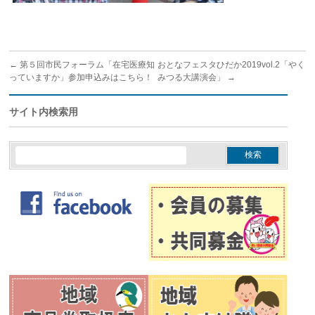
←
第５回市民フォーラム「在宅医療知
おとなフェスタひだか2019vol.2「やく
っていますか」参加申込みはこちら！
みつる大講演会」
→
サイト内検索用
検
索: