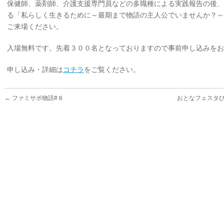
保健師、薬剤師、介護支援専門員などの多職種による実践報告の後、
る「私らしく生きるために～最期まで物語の主人公でいませんか？～
ご来場ください。
入場無料です。先着３００名となっておりますので事前申し込みをお
申し込み・詳細は
コチラ
をご覧ください。
←
ファミサポ物語#８
おとなフェスタひだ