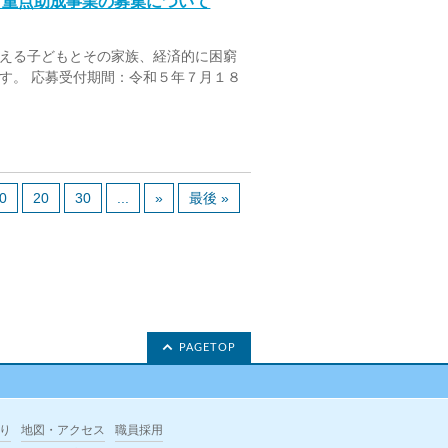
」重点助成事業の募集について
える子どもとその家族、経済的に困窮
す。 応募受付期間：令和５年７月１８
0
20
30
...
»
最後 »
PAGETOP
り
地図・アクセス
職員採用