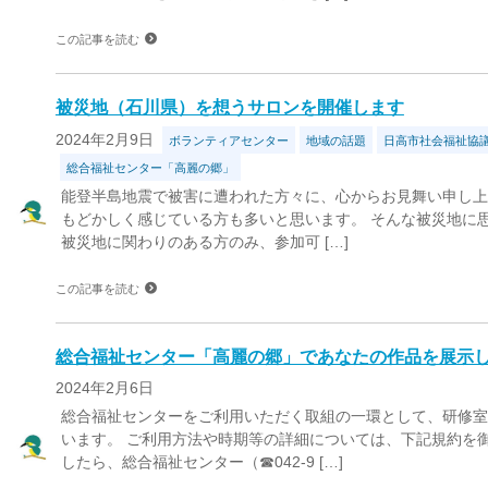
この記事を読む
被災地（石川県）を想うサロンを開催します
2024年2月9日
ボランティアセンター
地域の話題
日高市社会福祉協
総合福祉センター「高麗の郷」
能登半島地震で被害に遭われた方々に、心からお見舞い申し上
もどかしく感じている方も多いと思います。 そんな被災地に
被災地に関わりのある方のみ、参加可 […]
この記事を読む
総合福祉センター「高麗の郷」であなたの作品を展示
2024年2月6日
総合福祉センターをご利用いただく取組の一環として、研修
います。 ご利用方法や時期等の詳細については、下記規約を
したら、総合福祉センター（☎042-9 […]