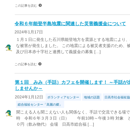
この記事を読む
令和６年能登半島地震に関連した災害義援金について
2024年1月17日
１月１日に発生した石川県能登地方を震源とする地震により、
な被害が発生しました。 この地震による被災者支援のため、
及び日本赤十字社と連携して義援金の募集 […]
この記事を読む
第１回 みみ（手話）カフェを開催します！ ～手話が
しませんか～
2024年1月12日
ボランティアセンター
地域の話題
日高市社会福祉
総合福祉センター「高麗の郷」
聞こえる人も聞こえない人も関係なく、手話で交流できる場で
時 令和６年３月３日（日） 午前10時～午後３時 対象 
０円（飲み物代） 会場 日高市総合福 […]