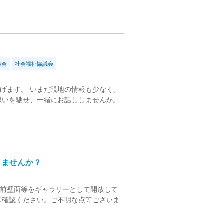
議会
社会福祉協議会
げます。 いまだ現地の情報も少なく、
思いを馳せ、一緒にお話ししませんか。
しませんか？
室前壁面等をギャラリーとして開放して
御確認ください。ご不明な点等ございま