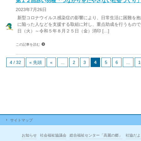
第１２回赤い羽根「つながりをたやさない社会づくり
2023年7月26日
新型コロナウイルス感染症の影響により、日常生活に困難を抱
に陥った人などを支援する取組に対し、重点助成を行うもので
日（火）～令和５年８月２５日（金）消印 […]
この記事を読む
4 / 32
« 先頭
«
...
2
3
4
5
6
...
1
サイトマップ
お知らせ
社会福祉協議会
総合福祉センター「高麗の郷」
社協だよ