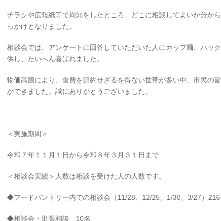
チラシや広報紙等で周知をしたところ、どこに相談してよいか分から
っかけとなりました。
相談会では、アンケートに回答していただいた人にカップ麺、パック
供し、たいへん喜ばれました。
物価高騰により、食費を節約せざるを得ない世帯が多い中、市民の皆
ができました。誠にありがとうございました。
＜実施期間＞
令和７年１１月１日から令和８年３月３１日まで
＜相談会実績＞人数は相談を受けた人の人数です。
◆フードパントリー内での相談会（11/28、12/25、1/30、3/27）21
◆相談会・出張相談 10名