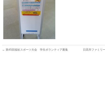
←
第45回福祉スポーツ大会 学生ボランティア募集
日高市ファミリ