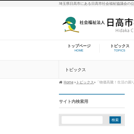
埼玉県日高市にある日高市社会福祉協議会の
トップページ
トピックス
HOME
TOPICS
トピックス
Home
»
トピックス
»
「物価高騰！生活の困
サイト内検索用
検
索: